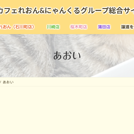
カフェれおん&にゃんくるグループ総合サ
れおん（石川町店）
川崎店
桜木町店
蒲田店
譲渡を
あおい
あおい