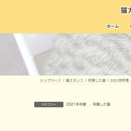
コ
ナ
猫
ン
ビ
テ
ゲ
ン
ー
ホーム
ツ
シ
へ
ョ
ス
ン
キ
に
ッ
移
プ
動
トップページ
猫スタッフ
卒業した猫
2021年卒業
2021年卒業
、
卒業した猫
カテゴリー