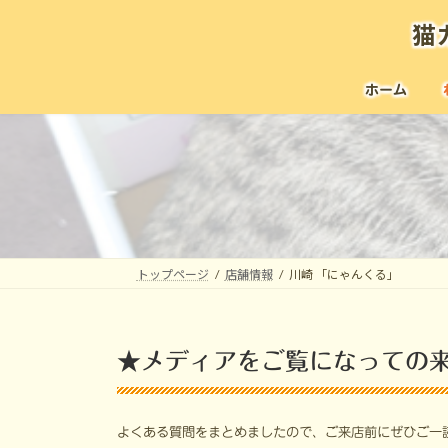
コ
ナ
猫
ン
ビ
テ
ゲ
ン
ー
ホーム
ツ
シ
へ
ョ
ス
ン
キ
に
ッ
移
プ
動
トップページ
店舗情報
川崎 「にゃんくる」
★メディアをご覧になっての
よくある質問をまとめましたので、ご来店前にぜひご一