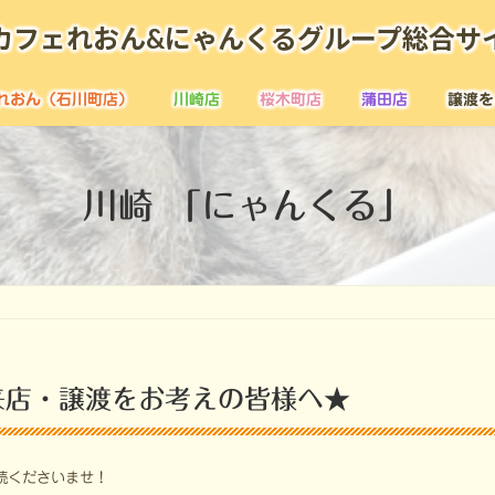
カフェれおん&にゃんくるグループ総合サ
れおん（石川町店）
川崎店
桜木町店
蒲田店
譲渡を
川崎 「にゃんくる」
来店・譲渡をお考えの皆様へ★
読くださいませ！