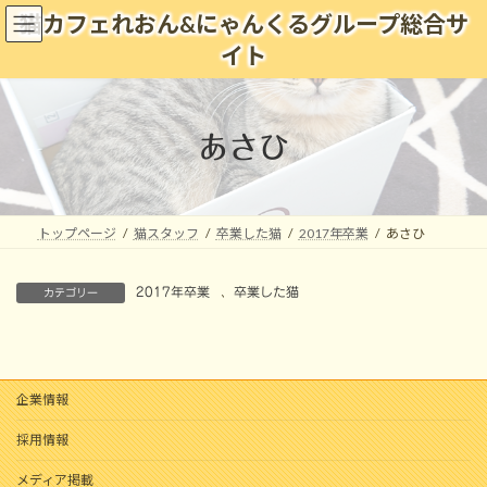
コ
ナ
猫カフェれおん&にゃんくるグループ総合サ
ン
ビ
イト
テ
ゲ
ン
ー
ツ
シ
へ
ョ
あさひ
ス
ン
キ
に
ッ
移
プ
動
トップページ
猫スタッフ
卒業した猫
2017年卒業
あさひ
2017年卒業
、
卒業した猫
カテゴリー
企業情報
採用情報
メディア掲載