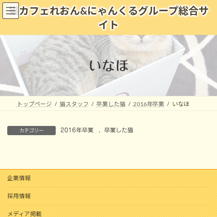
コ
ナ
猫カフェれおん&にゃんくるグループ総合サ
ン
ビ
イト
テ
ゲ
ン
ー
ツ
シ
へ
ョ
いなほ
ス
ン
キ
に
ッ
移
プ
動
トップページ
猫スタッフ
卒業した猫
2016年卒業
いなほ
2016年卒業
、
卒業した猫
カテゴリー
企業情報
採用情報
メディア掲載