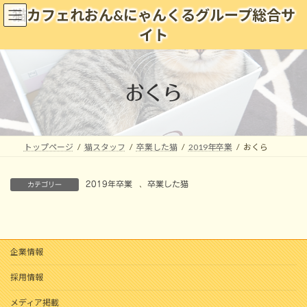
コ
ナ
猫カフェれおん&にゃんくるグループ総合サ
ン
ビ
イト
テ
ゲ
ン
ー
ツ
シ
へ
ョ
おくら
ス
ン
キ
に
ッ
移
プ
動
トップページ
猫スタッフ
卒業した猫
2019年卒業
おくら
2019年卒業
、
卒業した猫
カテゴリー
企業情報
採用情報
メディア掲載