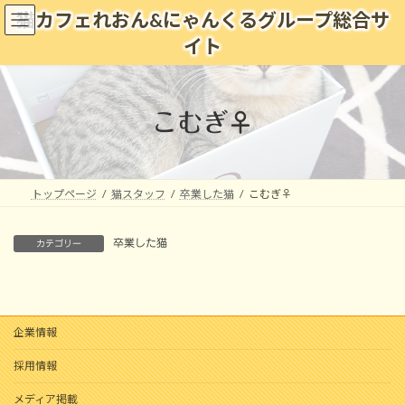
コ
ナ
猫カフェれおん&にゃんくるグループ総合サ
ン
ビ
イト
テ
ゲ
ン
ー
ツ
シ
へ
ョ
こむぎ♀
ス
ン
キ
に
ッ
移
プ
動
トップページ
猫スタッフ
卒業した猫
こむぎ♀
卒業した猫
カテゴリー
企業情報
採用情報
メディア掲載