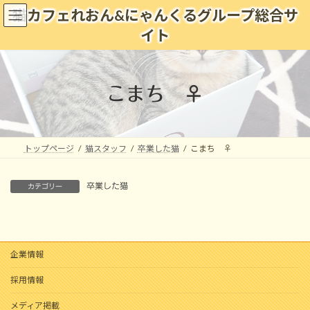
コ
ナ
猫カフェれおん&にゃんくるグループ総合サ
ン
ビ
イト
テ
ゲ
ン
ー
ツ
シ
へ
ョ
こまち ♀
ス
ン
キ
に
ッ
移
プ
動
トップページ
猫スタッフ
卒業した猫
こまち ♀
卒業した猫
カテゴリー
企業情報
採用情報
メディア掲載