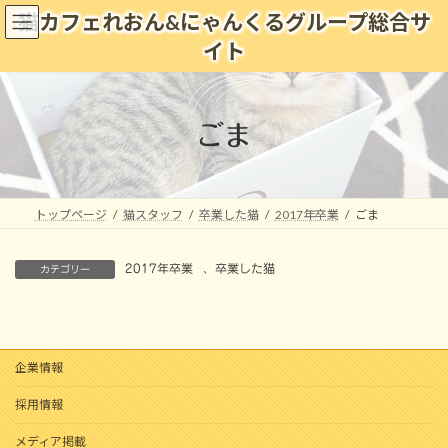
コ
ナ
猫カフェれおん&にゃんくるグループ総合サ
ン
ビ
イト
テ
ゲ
ン
ー
ツ
シ
へ
ョ
ごま
ス
ン
キ
に
ッ
移
プ
動
トップページ
猫スタッフ
卒業した猫
2017年卒業
ごま
2017年卒業
、
卒業した猫
カテゴリー
企業情報
採用情報
メディア掲載