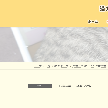
コ
ナ
猫
ン
ビ
テ
ゲ
ン
ー
ホーム
ツ
シ
へ
ョ
ス
ン
キ
に
ッ
移
プ
動
トップページ
猫スタッフ
卒業した猫
2017年卒業
2017年卒業
、
卒業した猫
カテゴリー