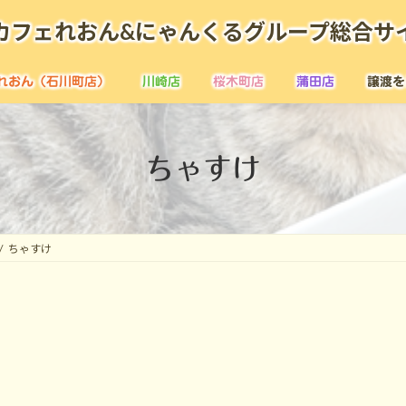
カフェれおん&にゃんくるグループ総合サ
れおん（石川町店）
川崎店
桜木町店
蒲田店
譲渡を
ちゃすけ
ちゃすけ