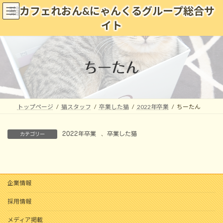
コ
ナ
猫カフェれおん&にゃんくるグループ総合サ
ン
ビ
イト
テ
ゲ
ン
ー
ツ
シ
へ
ョ
ちーたん
ス
ン
キ
に
ッ
移
プ
動
トップページ
猫スタッフ
卒業した猫
2022年卒業
ちーたん
2022年卒業
、
卒業した猫
カテゴリー
企業情報
採用情報
メディア掲載