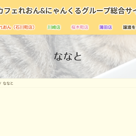
カフェれおん&にゃんくるグループ総合サ
れおん（石川町店）
川崎店
桜木町店
蒲田店
譲渡を
ななと
ななと