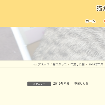
コ
ナ
猫
ン
ビ
テ
ゲ
ン
ー
ホーム
ツ
シ
へ
ョ
ス
ン
キ
に
ッ
移
プ
動
トップページ
猫スタッフ
卒業した猫
2019年卒業
2019年卒業
、
卒業した猫
カテゴリー