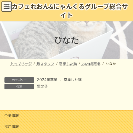
コ
ナ
猫カフェれおん&にゃんくるグループ総合サ
ン
ビ
イト
テ
ゲ
ン
ー
ツ
シ
へ
ョ
ひなた
ス
ン
キ
に
ッ
移
プ
動
トップページ
猫スタッフ
卒業した猫
2024年卒業
ひなた
2024年卒業
、
卒業した猫
カテゴリー
男の子
性別
企業情報
採用情報