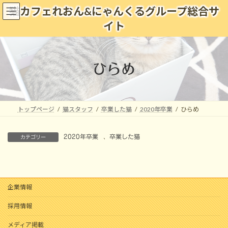
コ
ナ
猫カフェれおん&にゃんくるグループ総合サ
ン
ビ
イト
テ
ゲ
ン
ー
ツ
シ
へ
ョ
ひらめ
ス
ン
キ
に
ッ
移
プ
動
トップページ
猫スタッフ
卒業した猫
2020年卒業
ひらめ
2020年卒業
、
卒業した猫
カテゴリー
企業情報
採用情報
メディア掲載