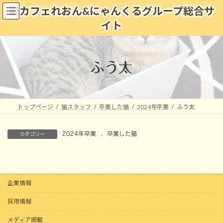
コ
ナ
猫カフェれおん&にゃんくるグループ総合サ
ン
ビ
イト
テ
ゲ
ン
ー
ツ
シ
へ
ョ
ふう太
ス
ン
キ
に
ッ
移
プ
動
トップページ
猫スタッフ
卒業した猫
2024年卒業
ふう太
2024年卒業
、
卒業した猫
カテゴリー
企業情報
採用情報
メディア掲載