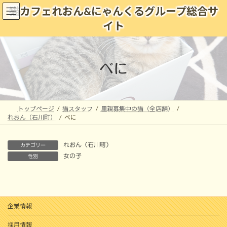
コ
ナ
猫カフェれおん&にゃんくるグループ総合サ
ン
ビ
イト
テ
ゲ
ン
ー
ツ
シ
へ
ョ
べに
ス
ン
キ
に
ッ
移
プ
動
トップページ
猫スタッフ
里親募集中の猫（全店舗）
れおん（石川町）
べに
れおん（石川町）
カテゴリー
女の子
性別
企業情報
採用情報