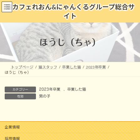
コ
ナ
猫カフェれおん&にゃんくるグループ総合サ
ン
ビ
イト
テ
ゲ
ン
ー
ツ
シ
へ
ョ
ほうじ（ちゃ）
ス
ン
キ
に
ッ
移
プ
動
トップページ
猫スタッフ
卒業した猫
2023年卒業
ほうじ（ちゃ）
2023年卒業
、
卒業した猫
カテゴリー
男の子
性別
企業情報
採用情報