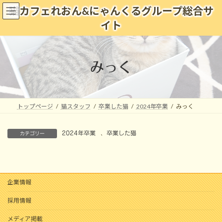
コ
ナ
猫カフェれおん&にゃんくるグループ総合サ
ン
ビ
イト
テ
ゲ
ン
ー
ツ
シ
へ
ョ
みっく
ス
ン
キ
に
ッ
移
プ
動
トップページ
猫スタッフ
卒業した猫
2024年卒業
みっく
2024年卒業
、
卒業した猫
カテゴリー
企業情報
採用情報
メディア掲載