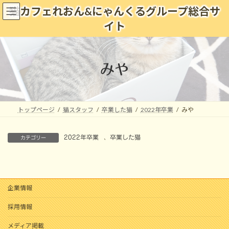
コ
ナ
猫カフェれおん&にゃんくるグループ総合サ
ン
ビ
イト
テ
ゲ
ン
ー
ツ
シ
へ
ョ
みや
ス
ン
キ
に
ッ
移
プ
動
トップページ
猫スタッフ
卒業した猫
2022年卒業
みや
2022年卒業
、
卒業した猫
カテゴリー
企業情報
採用情報
メディア掲載