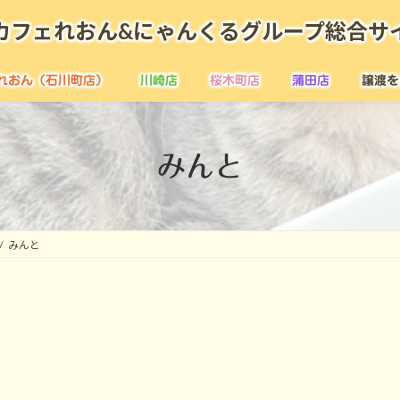
カフェれおん&にゃんくるグループ総合サ
れおん（石川町店）
川崎店
桜木町店
蒲田店
譲渡を
みんと
みんと