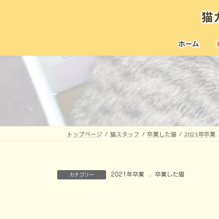
コ
ナ
猫
ン
ビ
テ
ゲ
ン
ー
ホーム
ツ
シ
へ
ョ
ス
ン
キ
に
ッ
移
プ
動
トップページ
猫スタッフ
卒業した猫
2021年卒業
2021年卒業
、
卒業した猫
カテゴリー