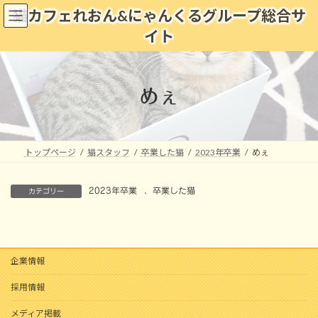
コ
ナ
猫カフェれおん&にゃんくるグループ総合サ
ン
ビ
イト
テ
ゲ
ン
ー
ツ
シ
へ
ョ
めぇ
ス
ン
キ
に
ッ
移
プ
動
トップページ
猫スタッフ
卒業した猫
2023年卒業
めぇ
2023年卒業
、
卒業した猫
カテゴリー
企業情報
採用情報
メディア掲載