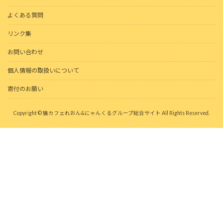
よくある質問
リンク集
お問い合わせ
個人情報の取扱いについて
寄付のお願い
Copyright © 猫カフェれおん&にゃんくるグループ総合サイト All Rights Reserved.