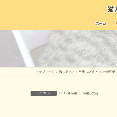
コ
ナ
猫
ン
ビ
テ
ゲ
ン
ー
ホーム
ツ
シ
へ
ョ
ス
ン
キ
に
ッ
移
プ
動
トップページ
猫スタッフ
卒業した猫
2019年卒業
2019年卒業
、
卒業した猫
カテゴリー