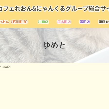
カフェれおん&にゃんくるグループ総合サ
れおん（石川町店）
川崎店
桜木町店
蒲田店
譲渡を
ゆめと
ゆめと