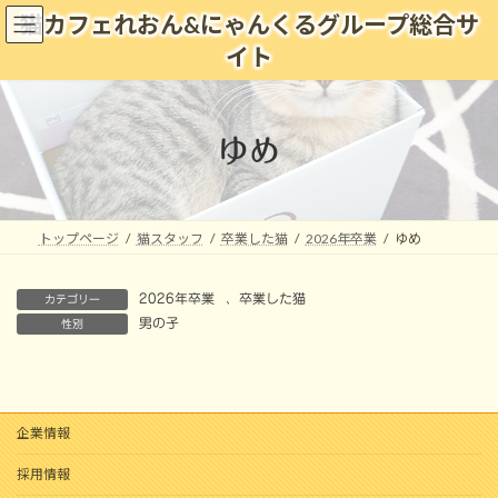
コ
ナ
猫カフェれおん&にゃんくるグループ総合サ
ン
ビ
イト
テ
ゲ
ン
ー
ツ
シ
へ
ョ
ゆめ
ス
ン
キ
に
ッ
移
プ
動
トップページ
猫スタッフ
卒業した猫
2026年卒業
ゆめ
2026年卒業
、
卒業した猫
カテゴリー
男の子
性別
企業情報
採用情報