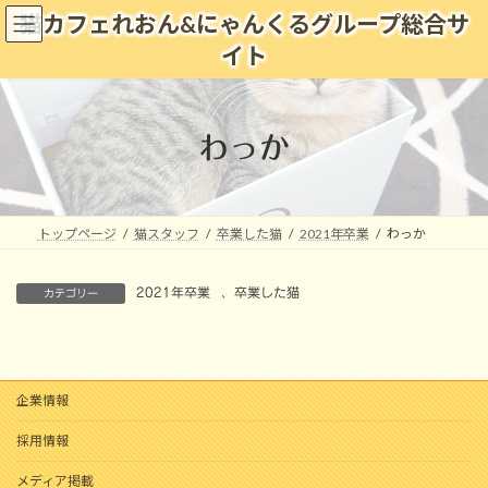
コ
ナ
猫カフェれおん&にゃんくるグループ総合サ
ン
ビ
イト
テ
ゲ
ン
ー
ツ
シ
へ
ョ
わっか
ス
ン
キ
に
ッ
移
プ
動
トップページ
猫スタッフ
卒業した猫
2021年卒業
わっか
2021年卒業
、
卒業した猫
カテゴリー
企業情報
採用情報
メディア掲載