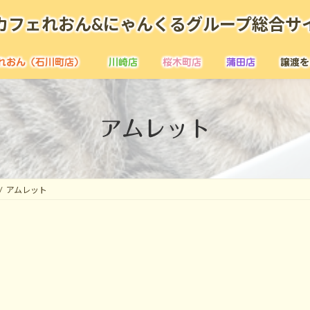
カフェれおん&にゃんくるグループ総合サ
れおん（石川町店）
川崎店
桜木町店
蒲田店
譲渡を
アムレット
アムレット