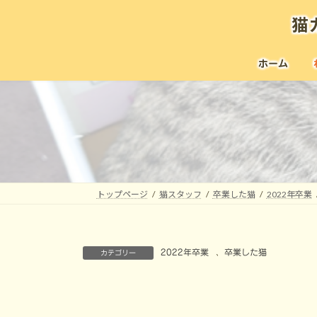
コ
ナ
猫
ン
ビ
テ
ゲ
ン
ー
ホーム
ツ
シ
へ
ョ
ス
ン
キ
に
ッ
移
プ
動
トップページ
猫スタッフ
卒業した猫
2022年卒業
2022年卒業
、
卒業した猫
カテゴリー