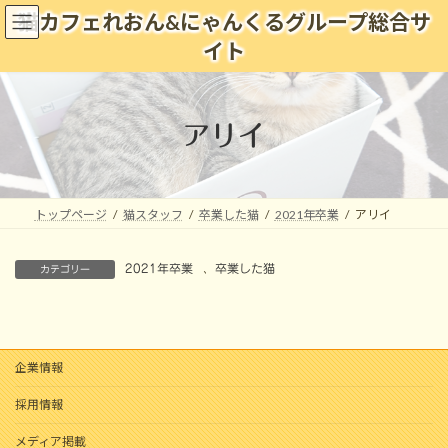
コ
ナ
猫カフェれおん&にゃんくるグループ総合サ
ン
ビ
イト
テ
ゲ
ン
ー
ツ
シ
へ
ョ
アリイ
ス
ン
キ
に
ッ
移
プ
動
トップページ
猫スタッフ
卒業した猫
2021年卒業
アリイ
2021年卒業
、
卒業した猫
カテゴリー
企業情報
採用情報
メディア掲載