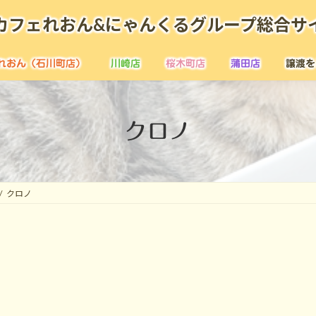
カフェれおん&にゃんくるグループ総合サ
れおん（石川町店）
川崎店
桜木町店
蒲田店
譲渡を
クロノ
クロノ