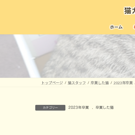
コ
ナ
猫
ン
ビ
テ
ゲ
ン
ー
ホーム
ツ
シ
へ
ョ
ス
ン
キ
に
ッ
移
プ
動
トップページ
猫スタッフ
卒業した猫
2023年卒業
2023年卒業
、
卒業した猫
カテゴリー