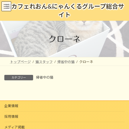
コ
ナ
猫カフェれおん&にゃんくるグループ総合サ
ン
ビ
イト
テ
ゲ
ン
ー
ツ
シ
へ
ョ
クローネ
ス
ン
キ
に
ッ
移
プ
動
トップページ
猫スタッフ
帰省中の猫
クローネ
帰省中の猫
カテゴリー
企業情報
採用情報
メディア掲載