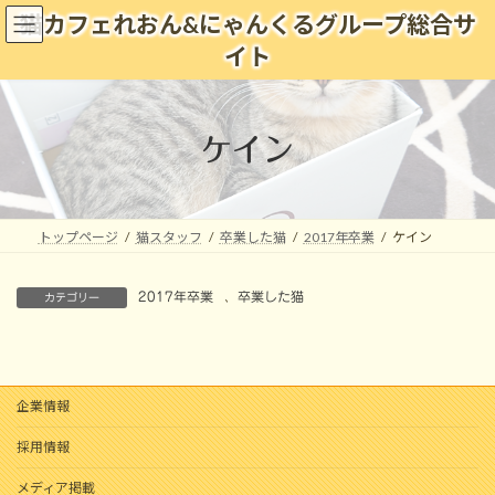
コ
ナ
猫カフェれおん&にゃんくるグループ総合サ
ン
ビ
イト
テ
ゲ
ン
ー
ツ
シ
へ
ョ
ケイン
ス
ン
キ
に
ッ
移
プ
動
トップページ
猫スタッフ
卒業した猫
2017年卒業
ケイン
2017年卒業
、
卒業した猫
カテゴリー
企業情報
採用情報
メディア掲載