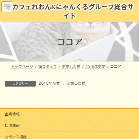
コ
ナ
猫カフェれおん&にゃんくるグループ総合サ
ン
ビ
イト
テ
ゲ
ン
ー
ツ
シ
へ
ョ
ココア
ス
ン
キ
に
ッ
移
プ
動
トップページ
猫スタッフ
卒業した猫
2018年卒業
ココア
2018年卒業
、
卒業した猫
カテゴリー
企業情報
採用情報
メディア掲載