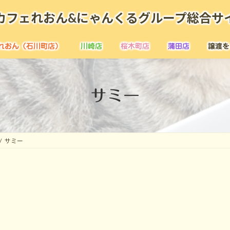
カフェれおん&にゃんくるグループ総合サ
れおん（石川町店）
川崎店
桜木町店
蒲田店
譲渡を
サミー
サミー