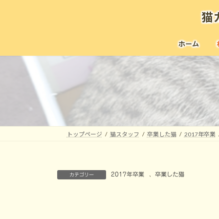
コ
ナ
猫
ン
ビ
テ
ゲ
ン
ー
ホーム
ツ
シ
へ
ョ
ス
ン
キ
に
ッ
移
プ
動
トップページ
猫スタッフ
卒業した猫
2017年卒業
2017年卒業
、
卒業した猫
カテゴリー