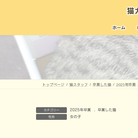
コ
ナ
猫
ン
ビ
テ
ゲ
ン
ー
ホーム
ツ
シ
へ
ョ
ス
ン
キ
に
ッ
移
プ
動
トップページ
猫スタッフ
卒業した猫
2025年卒業
2025年卒業
、
卒業した猫
カテゴリー
女の子
性別