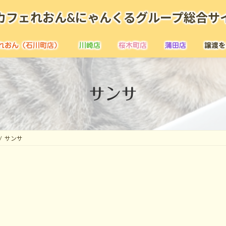
カフェれおん&にゃんくるグループ総合サ
れおん（石川町店）
川崎店
桜木町店
蒲田店
譲渡を
サンサ
サンサ