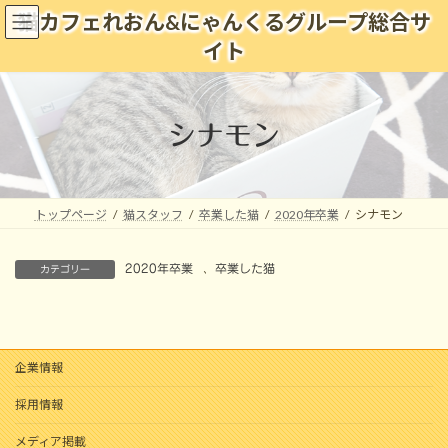
コ
ナ
猫カフェれおん&にゃんくるグループ総合サ
ン
ビ
イト
テ
ゲ
ン
ー
ツ
シ
へ
ョ
シナモン
ス
ン
キ
に
ッ
移
プ
動
トップページ
猫スタッフ
卒業した猫
2020年卒業
シナモン
2020年卒業
、
卒業した猫
カテゴリー
企業情報
採用情報
メディア掲載