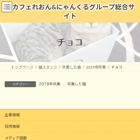
コ
ナ
猫カフェれおん&にゃんくるグループ総合サ
ン
ビ
イト
テ
ゲ
ン
ー
ツ
シ
へ
ョ
チョコ
ス
ン
キ
に
ッ
移
プ
動
トップページ
猫スタッフ
卒業した猫
2019年卒業
チョコ
2019年卒業
、
卒業した猫
カテゴリー
企業情報
採用情報
メディア掲載