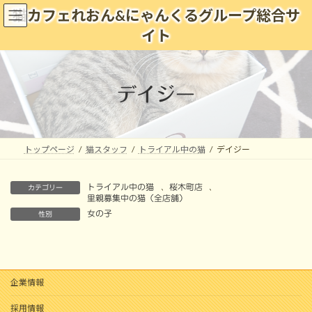
コ
ナ
猫カフェれおん&にゃんくるグループ総合サ
ン
ビ
イト
テ
ゲ
ン
ー
ツ
シ
へ
ョ
デイジー
ス
ン
キ
に
ッ
移
プ
動
トップページ
猫スタッフ
トライアル中の猫
デイジー
トライアル中の猫
、
桜木町店
、
カテゴリー
里親募集中の猫（全店舗）
女の子
性別
企業情報
採用情報