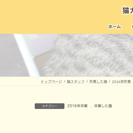
コ
ナ
猫
ン
ビ
テ
ゲ
ン
ー
ホーム
ツ
シ
へ
ョ
ス
ン
キ
に
ッ
移
プ
動
トップページ
猫スタッフ
卒業した猫
2016年卒業
2016年卒業
、
卒業した猫
カテゴリー