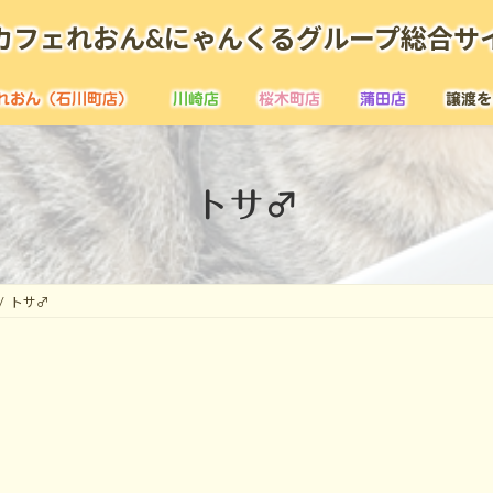
カフェれおん&にゃんくるグループ総合サ
れおん（石川町店）
川崎店
桜木町店
蒲田店
譲渡を
トサ♂
トサ♂