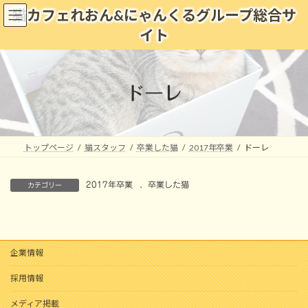
コ
ナ
猫カフェれおん&にゃんくるグループ総合サ
ン
ビ
イト
テ
ゲ
ン
ー
ツ
シ
へ
ョ
ドーレ
ス
ン
キ
に
ッ
移
プ
動
トップページ
猫スタッフ
卒業した猫
2017年卒業
ドーレ
2017年卒業
、
卒業した猫
カテゴリー
企業情報
採用情報
メディア掲載