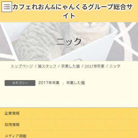
コ
ナ
猫カフェれおん&にゃんくるグループ総合サ
ン
ビ
イト
テ
ゲ
ン
ー
ツ
シ
へ
ョ
ニック
ス
ン
キ
に
ッ
移
プ
動
トップページ
猫スタッフ
卒業した猫
2017年卒業
ニック
2017年卒業
、
卒業した猫
カテゴリー
企業情報
採用情報
メディア掲載