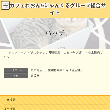
コ
ナ
猫カフェれおん&にゃんくるグループ総合サ
ン
ビ
イト
テ
ゲ
ン
ー
ツ
シ
へ
ョ
ハッチ
ス
ン
キ
に
ッ
移
プ
動
トップページ
猫スタッフ
里親募集中の猫（全店舗）
桜木町店
ハッチ
桜木町店
、
里親募集中の猫（全店舗）
カテゴリー
男の子
性別
企業情報
採用情報