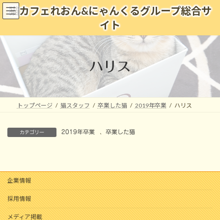
コ
ナ
猫カフェれおん&にゃんくるグループ総合サ
ン
ビ
イト
テ
ゲ
ン
ー
ツ
シ
へ
ョ
ハリス
ス
ン
キ
に
ッ
移
プ
動
トップページ
猫スタッフ
卒業した猫
2019年卒業
ハリス
2019年卒業
、
卒業した猫
カテゴリー
企業情報
採用情報
メディア掲載