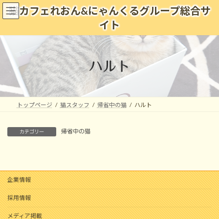
コ
ナ
猫カフェれおん&にゃんくるグループ総合サ
ン
ビ
イト
テ
ゲ
ン
ー
ツ
シ
へ
ョ
ハルト
ス
ン
キ
に
ッ
移
プ
動
トップページ
猫スタッフ
帰省中の猫
ハルト
帰省中の猫
カテゴリー
企業情報
採用情報
メディア掲載