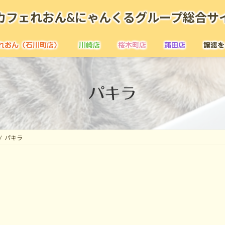
カフェれおん&にゃんくるグループ総合サ
れおん（石川町店）
川崎店
桜木町店
蒲田店
譲渡を
パキラ
パキラ