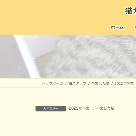
コ
ナ
猫
ン
ビ
テ
ゲ
ン
ー
ホーム
ツ
シ
へ
ョ
ス
ン
キ
に
ッ
移
プ
動
トップページ
猫スタッフ
卒業した猫
2022年卒業
2022年卒業
、
卒業した猫
カテゴリー