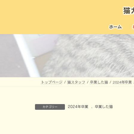
コ
ナ
猫
ン
ビ
テ
ゲ
ン
ー
ホーム
ツ
シ
へ
ョ
ス
ン
キ
に
ッ
移
プ
動
トップページ
猫スタッフ
卒業した猫
2024年卒業
2024年卒業
、
卒業した猫
カテゴリー