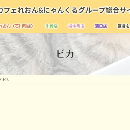
カフェれおん&にゃんくるグループ総合サ
れおん（石川町店）
川崎店
桜木町店
蒲田店
譲渡を
ピカ
ピカ