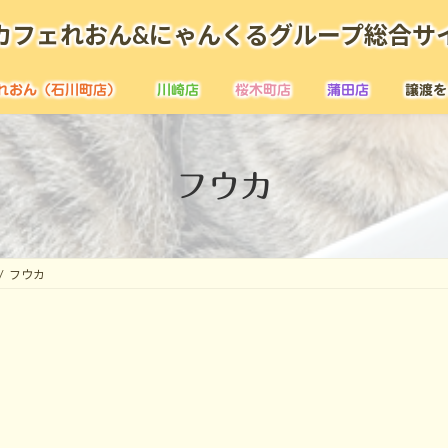
カフェれおん&にゃんくるグループ総合サ
れおん（石川町店）
川崎店
桜木町店
蒲田店
譲渡を
フウカ
フウカ