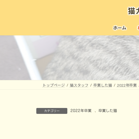
コ
ナ
猫
ン
ビ
テ
ゲ
ン
ー
ホーム
ツ
シ
へ
ョ
ス
ン
キ
に
ッ
移
プ
動
トップページ
猫スタッフ
卒業した猫
2022年卒業
2022年卒業
、
卒業した猫
カテゴリー