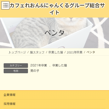
コ
ナ
猫カフェれおん&にゃんくるグループ総合サ
ン
ビ
イト
テ
ゲ
ン
ー
ツ
シ
へ
ョ
ペンタ
ス
ン
キ
に
ッ
移
プ
動
トップページ
猫スタッフ
卒業した猫
2021年卒業
ペンタ
2021年卒業
、
卒業した猫
カテゴリー
男の子
性別
企業情報
採用情報