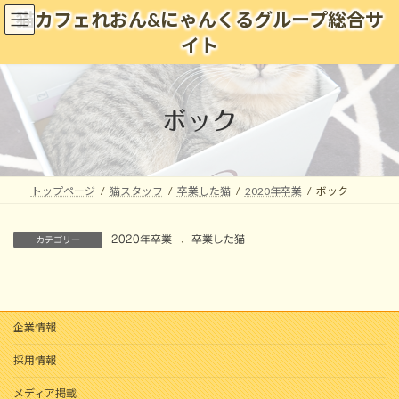
コ
ナ
猫カフェれおん&にゃんくるグループ総合サ
ン
ビ
イト
テ
ゲ
ン
ー
ツ
シ
へ
ョ
ボック
ス
ン
キ
に
ッ
移
プ
動
トップページ
猫スタッフ
卒業した猫
2020年卒業
ボック
2020年卒業
、
卒業した猫
カテゴリー
企業情報
採用情報
メディア掲載