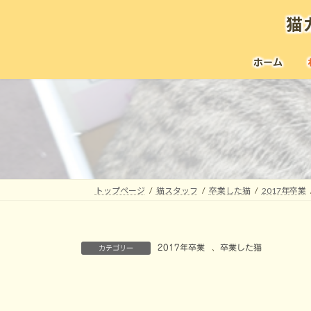
コ
ナ
猫
ン
ビ
テ
ゲ
ン
ー
ホーム
ツ
シ
へ
ョ
ス
ン
キ
に
ッ
移
プ
動
トップページ
猫スタッフ
卒業した猫
2017年卒業
2017年卒業
、
卒業した猫
カテゴリー