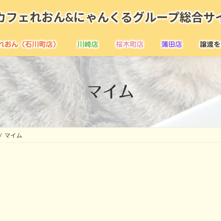
カフェれおん&にゃんくるグループ総合サ
れおん（石川町店）
川崎店
桜木町店
蒲田店
譲渡を
マイム
マイム