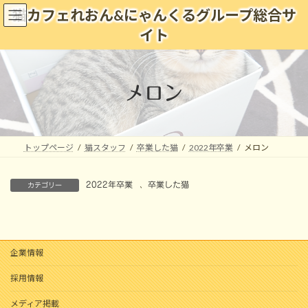
コ
ナ
猫カフェれおん&にゃんくるグループ総合サ
ン
ビ
イト
テ
ゲ
ン
ー
ツ
シ
へ
ョ
メロン
ス
ン
キ
に
ッ
移
プ
動
トップページ
猫スタッフ
卒業した猫
2022年卒業
メロン
2022年卒業
、
卒業した猫
カテゴリー
企業情報
採用情報
メディア掲載