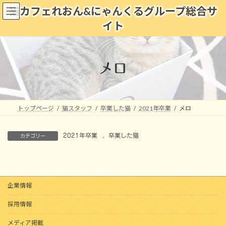
コ
ナ
猫カフェれおん&にゃんくるグループ総合サ
ン
ビ
イト
テ
ゲ
ン
ー
ツ
シ
へ
ョ
メロ
ス
ン
キ
に
ッ
移
プ
動
トップページ
猫スタッフ
卒業した猫
2021年卒業
メロ
2021年卒業
、
卒業した猫
カテゴリー
企業情報
採用情報
メディア掲載