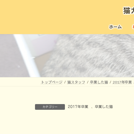
コ
ナ
猫
ン
ビ
テ
ゲ
ン
ー
ホーム
ツ
シ
へ
ョ
ス
ン
キ
に
ッ
移
プ
動
トップページ
猫スタッフ
卒業した猫
2017年卒業
2017年卒業
、
卒業した猫
カテゴリー