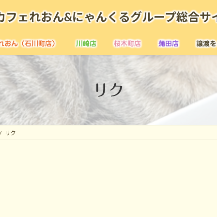
カフェれおん&にゃんくるグループ総合サ
れおん（石川町店）
川崎店
桜木町店
蒲田店
譲渡を
リク
リク